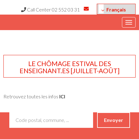
Call Center 02 552 03 31
Togg
navig
LE CHÔMAGE ESTIVAL DES
ENSEIGNANT.ES [JUILLET-AOÛT]
Retrouvez toutes les infos
ICI
Envoyer