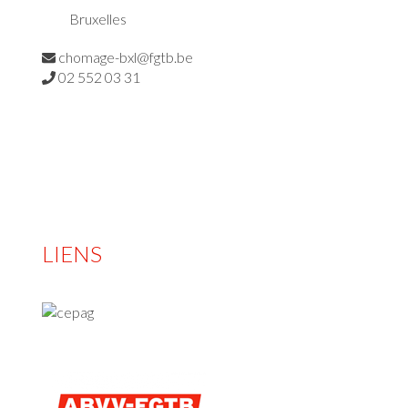
Bruxelles
chomage-bxl@fgtb.be
02 552 03 31
LIENS